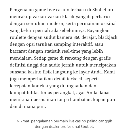
Pengenalan game live casino terbaru di Sbobet ini
mencakup varian-varian klasik yang di perbarui
dengan sentuhan modern, serta permainan orisinal
yang belum pernah ada sebelumnya. Bayangkan
roulette dengan sudut kamera 360 derajat, blackjack
dengan opsi taruhan samping interaktif, atau
baccarat dengan statistik real-time yang lebih
mendalam. Setiap game di rancang dengan grafis
definisi tinggi dan audio jernih untuk menciptakan
suasana kasino fisik langsung ke layar Anda. Kami
juga memperhatikan detail terkecil, seperti
kecepatan koneksi yang di tingkatkan dan
kompatibilitas lintas perangkat, agar Anda dapat
menikmati permainan tanpa hambatan, kapan pun
dan di mana pun.
Nikmati pengalaman bermain live casino paling canggih
dengan dealer profesional Sbobet.