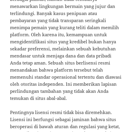
menawarkan lingkungan bermain yang jujur dan
terlindungi. Banyak kasus penipuan atau
pembayaran yang tidak transparan seringkali
menimpa pemain yang kurang teliti dalam memilih
platform. Oleh karena itu, kemampuan untuk
mengidentifikasi situs yang kredibel bukan hanya
sekadar preferensi, melainkan sebuah kebutuhan
mendasar untuk menjaga dana dan data pribadi
Anda tetap aman. Sebuah situs berlisensi resmi
menandakan bahwa platform tersebut telah
memenuhi standar operasional tertentu dan diawasi
oleh otoritas independen. Ini memberikan lapisan
perlindungan tambahan yang tidak akan Anda
temukan di situs abal-abal.
Pentingnya lisensi resmi tidak bisa diremehkan.
Lisensi ini berfungsi sebagai jaminan bahwa situs
beroperasi di bawah aturan dan regulasi yang ketat,