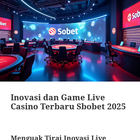
Inovasi dan Game Live
Casino Terbaru Sbobet 2025
Menguak Tirai Inovasi Live