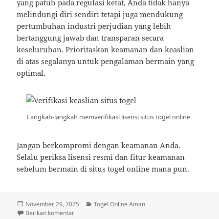
yang patuh pada regulasi ketat, Anda tidak hanya
melindungi diri sendiri tetapi juga mendukung
pertumbuhan industri perjudian yang lebih
bertanggung jawab dan transparan secara
keseluruhan. Prioritaskan keamanan dan keaslian
di atas segalanya untuk pengalaman bermain yang
optimal.
Langkah-langkah memverifikasi lisensi situs togel online.
Jangan berkompromi dengan keamanan Anda.
Selalu periksa lisensi resmi dan fitur keamanan
sebelum bermain di situs togel online mana pun.
Diposkan
Kategori
November 29, 2025
Togel Online Aman
pada
untuk Situs Togel Online Aman dengan Lisensi Resm
Berikan komentar