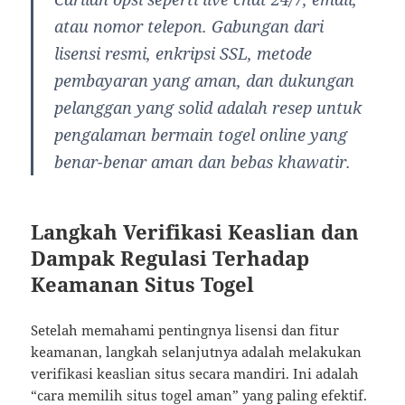
atau nomor telepon. Gabungan dari
lisensi resmi, enkripsi SSL, metode
pembayaran yang aman, dan dukungan
pelanggan yang solid adalah resep untuk
pengalaman bermain togel online yang
benar-benar aman dan bebas khawatir.
Langkah Verifikasi Keaslian dan
Dampak Regulasi Terhadap
Keamanan Situs Togel
Setelah memahami pentingnya lisensi dan fitur
keamanan, langkah selanjutnya adalah melakukan
verifikasi keaslian situs secara mandiri. Ini adalah
“cara memilih situs togel aman” yang paling efektif.