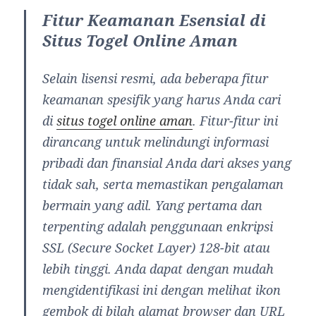
Fitur Keamanan Esensial di
Situs Togel Online Aman
Selain lisensi resmi, ada beberapa fitur
keamanan spesifik yang harus Anda cari
di
situs togel online aman
. Fitur-fitur ini
dirancang untuk melindungi informasi
pribadi dan finansial Anda dari akses yang
tidak sah, serta memastikan pengalaman
bermain yang adil. Yang pertama dan
terpenting adalah penggunaan enkripsi
SSL (Secure Socket Layer) 128-bit atau
lebih tinggi. Anda dapat dengan mudah
mengidentifikasi ini dengan melihat ikon
gembok di bilah alamat browser dan URL