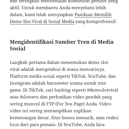
dan seringkali menemukan komunitas pemain yang
aktif. Untuk membantu Anda menyelami lebih
dalam, kami telah menyiapkan
Panduan Memilih
Demo Slot Viral di Sosial Media
yang komprehensif.
Mengidentifikasi Sumber Tren di Media
Sosial
Langkah pertama dalam menemukan demo slot
viral adalah mengetahui di mana mencarinya.
Platform media sosial seperti TikTok, YouTube, dan
Instagram adalah barometer utama untuk tren
game. Di TikTok, cari hashtag seperti #demoslotviral
atau #slotseru dan perhatikan video pendek yang
sering muncul di FYP (For You Page) Anda. Video-
video ini sering menampilkan cuplikan
kemenangan besar, fitur bonus menarik, atau reaksi
lucu dari para pemain. Di YouTube, Anda bisa