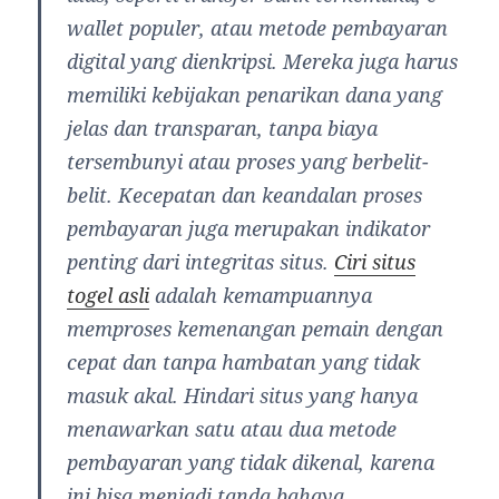
wallet populer, atau metode pembayaran
digital yang dienkripsi. Mereka juga harus
memiliki kebijakan penarikan dana yang
jelas dan transparan, tanpa biaya
tersembunyi atau proses yang berbelit-
belit. Kecepatan dan keandalan proses
pembayaran juga merupakan indikator
penting dari integritas situs.
Ciri situs
togel asli
adalah kemampuannya
memproses kemenangan pemain dengan
cepat dan tanpa hambatan yang tidak
masuk akal. Hindari situs yang hanya
menawarkan satu atau dua metode
pembayaran yang tidak dikenal, karena
ini bisa menjadi tanda bahaya.