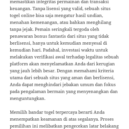
memastikan integritas permainan dan transaksi
keuangan. Tanpa lisensi yang valid, sebuah situs
togel online bisa saja mengatur hasil undian,
menahan kemenangan, atau bahkan menghilang
tanpa jejak. Pemain seringkali tergoda oleh
penawaran bonus fantastis dari situs yang tidak
berlisensi, hanya untuk kemudian menyesal di
kemudian hari. Padahal, investasi waktu untuk
melakukan verifikasi awal terhadap legalitas sebuah
platform akan menyelamatkan Anda dari kerugian
yang jauh lebih besar. Dengan memahami kriteria
utama dari sebuah situs yang aman dan berlisensi,
Anda dapat menghindari jebakan umum dan fokus
pada pengalaman bermain yang menyenangkan dan
menguntungkan.
Memilih bandar togel terpercaya berarti Anda
menempatkan keamanan di atas segalanya. Proses
pemilihan ini melibatkan pengecekan latar belakang