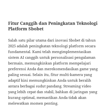
Fitur Canggih dan Peningkatan Teknologi
Platform Sbobet
Salah satu pilar utama dari inovasi Sbobet di tahun
2025 adalah peningkatan teknologi platform secara
fundamental. Kami telah mengimplementasikan
sistem AI canggih untuk personalisasi pengalaman
bermain, memungkinkan platform mempelajari
preferensi Anda dan merekomendasikan game yang
paling sesuai. Selain itu, fitur multi-kamera yang
adaptif kini memungkinkan Anda untuk beralih
antara berbagai sudut pandang. Streaming video
yang lebih cepat dan stabil, bahkan di jaringan yang
kurang optimal, memastikan Anda tidak akan
melewatkan momen penting.