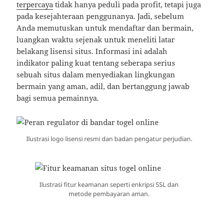
terpercaya
tidak hanya peduli pada profit, tetapi juga
pada kesejahteraan penggunanya. Jadi, sebelum
Anda memutuskan untuk mendaftar dan bermain,
luangkan waktu sejenak untuk meneliti latar
belakang lisensi situs. Informasi ini adalah
indikator paling kuat tentang seberapa serius
sebuah situs dalam menyediakan lingkungan
bermain yang aman, adil, dan bertanggung jawab
bagi semua pemainnya.
Ilustrasi logo lisensi resmi dan badan pengatur perjudian.
Ilustrasi fitur keamanan seperti enkripsi SSL dan
metode pembayaran aman.