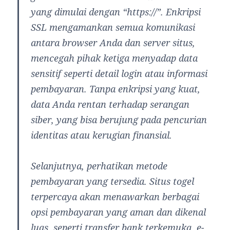
yang dimulai dengan “https://”. Enkripsi
SSL mengamankan semua komunikasi
antara browser Anda dan server situs,
mencegah pihak ketiga menyadap data
sensitif seperti detail login atau informasi
pembayaran. Tanpa enkripsi yang kuat,
data Anda rentan terhadap serangan
siber, yang bisa berujung pada pencurian
identitas atau kerugian finansial.
Selanjutnya, perhatikan metode
pembayaran yang tersedia. Situs togel
terpercaya akan menawarkan berbagai
opsi pembayaran yang aman dan dikenal
luas, seperti transfer bank terkemuka, e-