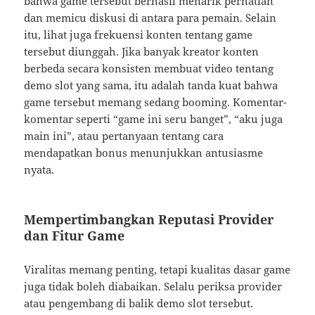
bahwa game tersebut berhasil menarik perhatian
dan memicu diskusi di antara para pemain. Selain
itu, lihat juga frekuensi konten tentang game
tersebut diunggah. Jika banyak kreator konten
berbeda secara konsisten membuat video tentang
demo slot yang sama, itu adalah tanda kuat bahwa
game tersebut memang sedang booming. Komentar-
komentar seperti “game ini seru banget”, “aku juga
main ini”, atau pertanyaan tentang cara
mendapatkan bonus menunjukkan antusiasme
nyata.
Mempertimbangkan Reputasi Provider
dan Fitur Game
Viralitas memang penting, tetapi kualitas dasar game
juga tidak boleh diabaikan. Selalu periksa provider
atau pengembang di balik demo slot tersebut.